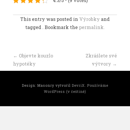
4.3/5 - (9 votes)
This entry was posted in
Výrobky
and
tagged . Bookmark the
permalink.
Navigace
←
Objevte kouzlo
Zkrášlete své
hypotéky
výtvory
→
příspěvku
Design: Masonry vytvořil
DevriX
.
Používáme
WordPress (v češtině)