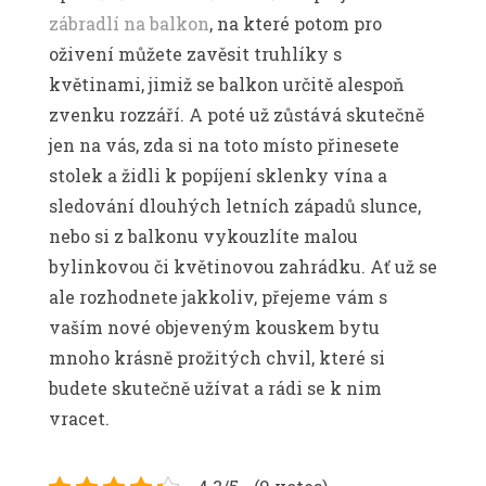
zábradlí na balkon
, na které potom pro
oživení můžete zavěsit truhlíky s
květinami, jimiž se balkon určitě alespoň
zvenku rozzáří. A poté už zůstává skutečně
jen na vás, zda si na toto místo přinesete
stolek a židli k popíjení sklenky vína a
sledování dlouhých letních západů slunce,
nebo si z balkonu vykouzlíte malou
bylinkovou či květinovou zahrádku. Ať už se
ale rozhodnete jakkoliv, přejeme vám s
vaším nové objeveným kouskem bytu
mnoho krásně prožitých chvil, které si
budete skutečně užívat a rádi se k nim
vracet.