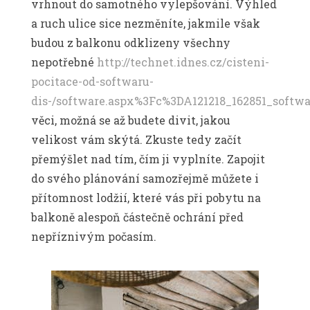
vrhnout do samotného vylepšování. Výhled
a ruch ulice sice nezměníte, jakmile však
budou z balkonu odklizeny všechny
nepotřebné
http://technet.idnes.cz/cisteni-
pocitace-od-softwaru-
dis-/software.aspx%3Fc%3DA121218_162851_softw
věci, možná se až budete divit, jakou
velikost vám skýtá. Zkuste tedy začít
přemýšlet nad tím, čím ji vyplníte. Zapojit
do svého plánování samozřejmě můžete i
přítomnost lodžií, které vás při pobytu na
balkoně alespoň částečně ochrání před
nepříznivým počasím.