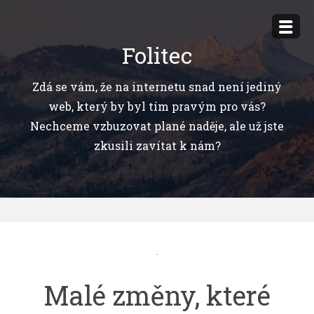
Přejít
k
Folitec
obsahu
webu
Zdá se vám, že na internetu snad není jediný
web, který by byl tím pravým pro vás?
Nechceme vzbuzovat plané naděje, ale už jste
zkusili zavítat k nám?
Malé změny, které