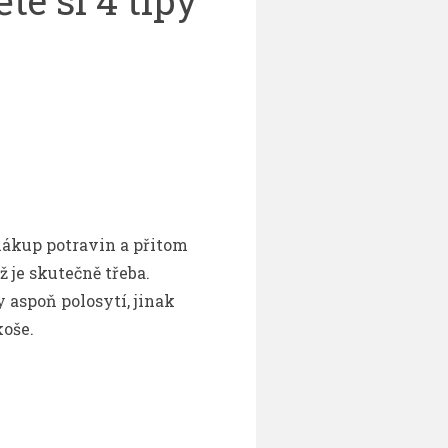
te si 4 tipy
 nákup potravin a přitom
 je skutečně třeba.
aspoň polosytí, jinak
koše.