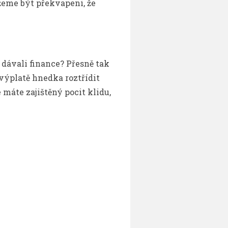
ůžeme být překvapeni, že
 dávali finance? Přesně tak
 výplatě hnedka roztřídit
 máte zajištěný pocit klidu,