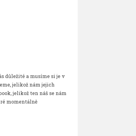
ás důležité a musíme si je v
ceme, jelikož nám jejich
book, jelikož ten náš se nám
teré momentálně