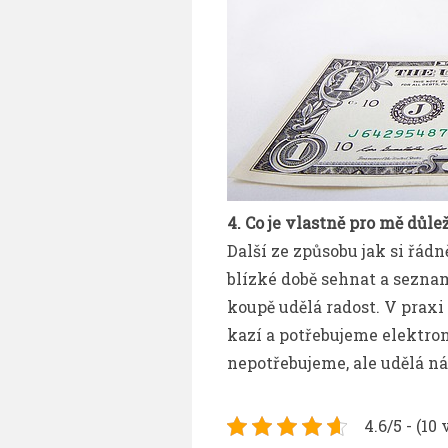
4. Co je vlastně pro mě důle
Další ze způsobu jak si řádn
blízké době sehnat a seznam 
koupě udělá radost. V praxi
kazí a potřebujeme elektro
nepotřebujeme, ale udělá ná
4.6/5 - (10 