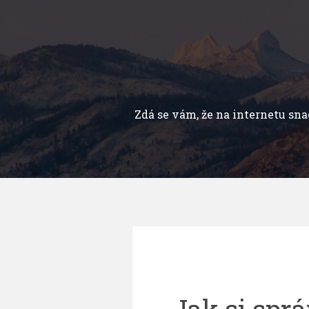
Přejít
k
obsahu
webu
Zdá se vám, že na internetu sn