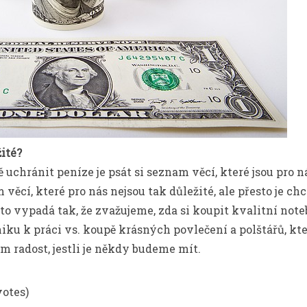
žité?
ě uchránit peníze je psát si seznam věcí, které jsou pro n
věcí, které pro nás nejsou tak důležité, ale přesto je ch
 to vypadá tak, že zvažujeme, zda si koupit kvalitní note
niku k práci vs. koupě krásných povlečení a polštářů, k
m radost, jestli je někdy budeme mít.
votes)