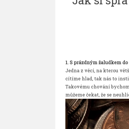
Jak si sprá
1. S prázdným žaludkem do
Jedna z věcí, na kterou vět
cítíme hlad, tak nás to ins
Takovému chování bychom s
můžeme čekat, že se neuhlí