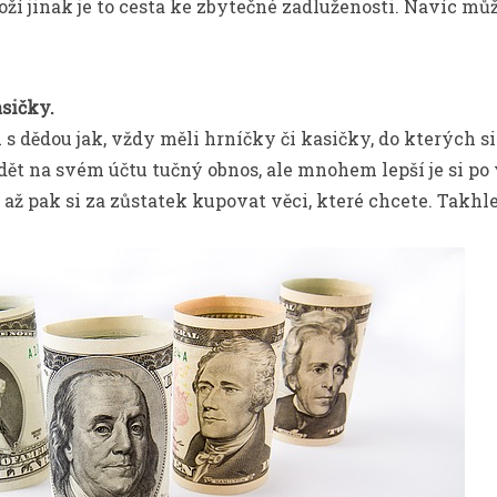
oží jinak je to cesta ke zbytečné zadluženosti. Navíc m
asičky.
s dědou jak, vždy měli hrníčky či kasičky, do kterých si
idět na svém účtu tučný obnos, ale mnohem lepší je si po
 až pak si za zůstatek kupovat věci, které chcete. Takhle