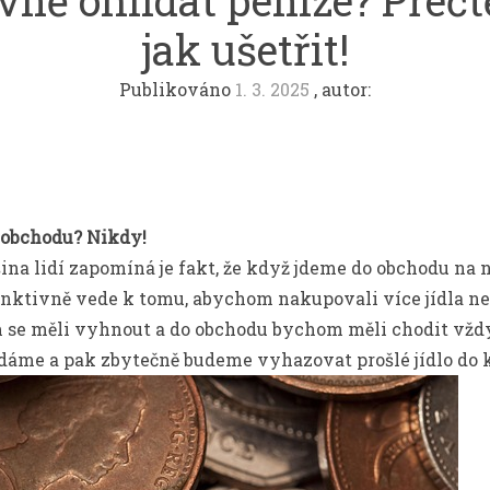
vně ohlídat peníze? Přečtě
jak ušetřit!
Publikováno
1. 3. 2025
, autor:
 obchodu? Nikdy!
šina lidí zapomíná je fakt, že když jdeme do obchodu na
tinktivně vede k tomu, abychom nakupovali více jídla než
e měli vyhnout a do obchodu bychom měli chodit vždy 
dáme a pak zbytečně budeme vyhazovat prošlé jídlo do 