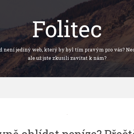
Folitec
ad není jediný web, který by byl tím pravým pro vás? N
ale už jste zkusili zavítat k nám?