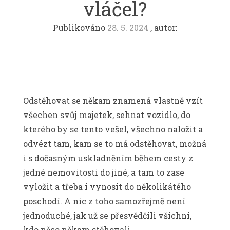
vláčel?
Publikováno
28. 5. 2024
, autor:
Odstěhovat se někam znamená vlastně vzít
všechen svůj majetek, sehnat vozidlo, do
kterého by se tento vešel, všechno naložit a
odvézt tam, kam se to má odstěhovat, možná
i s dočasným uskladněním během cesty z
jedné nemovitosti do jiné, a tam to zase
vyložit a třeba i vynosit do několikátého
poschodí. A nic z toho samozřejmě není
jednoduché, jak už se přesvědčili všichni,
kdo něco někam stěhovali.