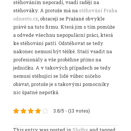
stěhováním neporadí, vsadí raději na
stěhováky. A protože má na
stěhování Praha
odnesto.cz
, obracejí se Pražané obvykle
právě na tuto firmu. Která jim s tím pomůže
a odvede všechnu nepopulární práci, která
ke stěhování patří.
Odstěhovat se tedy
nakonec nemusí být těžké. Stačí vsadit na
profesionály a vše proběhne přímo na
jedničku. A v takových případech se tedy
nemusí stěhující se lidé vůbec ničeho
obávat, protože je s takovými pomocníky
nic špatné nepotká.
3.8/5 - (13 votes)
This entry was posted in
Služby
and tagged .