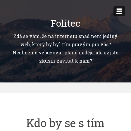
Přejít
k
Folitec
obsahu
webu
Zdá se vám, že na internetu snad není jediný
web, který by byl tím pravým pro vás?
Nechceme vzbuzovat plané naděje, ale už jste
zkusili zavítat k nám?
Kdo by se s tím