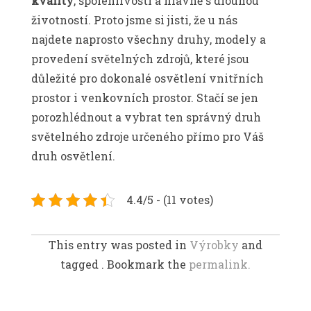
kvality
, spolehlivosti a hlavně s dlouhou
životností. Proto jsme si jisti, že u nás
najdete naprosto všechny druhy, modely a
provedení světelných zdrojů, které jsou
důležité pro dokonalé osvětlení vnitřních
prostor i venkovních prostor. Stačí se jen
porozhlédnout a vybrat ten správný druh
světelného zdroje určeného přímo pro Váš
druh osvětlení.
4.4/5 - (11 votes)
This entry was posted in
Výrobky
and
tagged . Bookmark the
permalink.