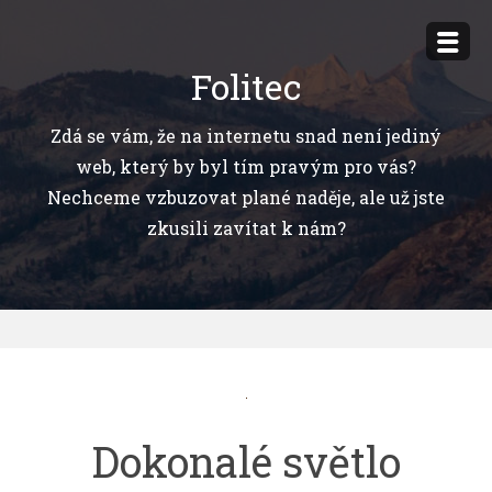
Přejít
k
Folitec
obsahu
webu
Zdá se vám, že na internetu snad není jediný
web, který by byl tím pravým pro vás?
Nechceme vzbuzovat plané naděje, ale už jste
zkusili zavítat k nám?
Dokonalé světlo