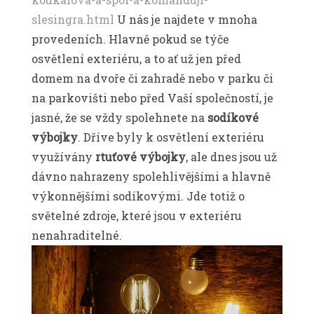
slesingra.html
U nás
je najdete v mnoha
provedeních. Hlavně pokud se týče
osvětlení exteriéru, a to ať už jen před
domem na dvoře či zahradě nebo v parku či
na parkovišti nebo před Vaší společností, je
jasné, že se vždy spolehnete na
sodíkové
výbojky
. Dříve byly k osvětlení exteriéru
využívány
rtuťové výbojky
, ale dnes jsou už
dávno nahrazeny spolehlivějšími a hlavně
výkonnějšími sodíkovými. Jde totiž o
světelné zdroje, které jsou v exteriéru
nenahraditelné.