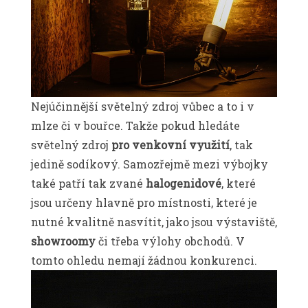
Nejúčinnější světelný zdroj vůbec a to i v
mlze či v bouřce. Takže pokud hledáte
světelný zdroj
pro venkovní využití
, tak
jedině sodíkový. Samozřejmě mezi výbojky
také patří tak zvané
halogenidové
, které
jsou určeny hlavně pro místnosti, které je
nutné kvalitně nasvítit, jako jsou výstaviště,
showroomy
či třeba výlohy obchodů. V
tomto ohledu nemají žádnou konkurenci.