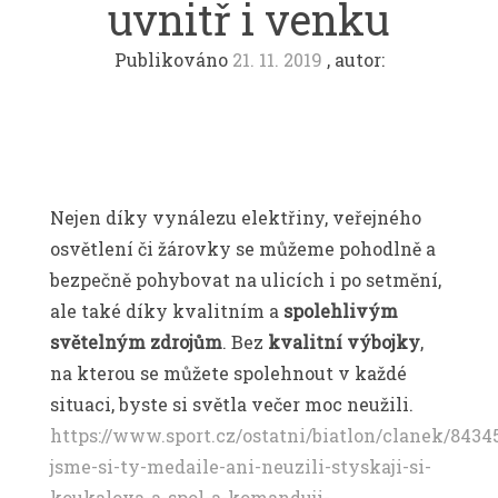
uvnitř i venku
Publikováno
21. 11. 2019
, autor:
Nejen díky vynálezu elektřiny, veřejného
osvětlení či žárovky se můžeme pohodlně a
bezpečně pohybovat na ulicích i po setmění,
ale také díky kvalitním a
spolehlivým
světelným zdrojům
. Bez
kvalitní výbojky
,
na kterou se můžete spolehnout v každé
situaci, byste si světla večer moc neužili.
https://www.sport.cz/ostatni/biatlon/clanek/8434
jsme-si-ty-medaile-ani-neuzili-styskaji-si-
koukalova-a-spol-a-komanduji-