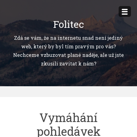
Přejít
k
Folitec
obsahu
webu
Zdá se vám, že na internetu snad není jediný
web, který by byl tím pravým pro vás?
Nechceme vzbuzovat plané naděje, ale už jste
zkusili zavítat k nám?
Vymáhání
pohledávek