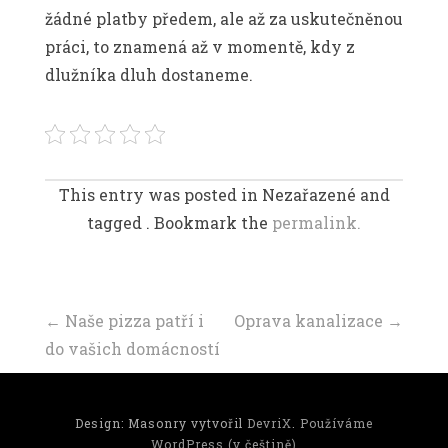
žádné platby předem, ale až za uskutečněnou
práci, to znamená až v momentě, kdy z
dlužníka dluh dostaneme.
This entry was posted in Nezařazené and
tagged . Bookmark the
permalink.
Navigace
←
Naše pizza patří i
Oprava kanalizace
→
do vašich domácností
příspěvku
Design: Masonry vytvořil
DevriX
.
Používáme
WordPress (v češtině)