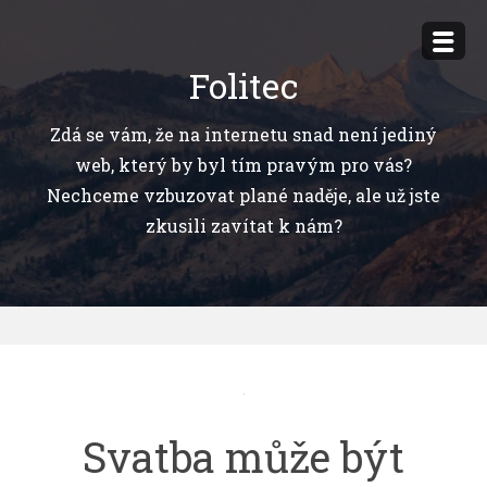
Přejít
k
Folitec
obsahu
webu
Zdá se vám, že na internetu snad není jediný
web, který by byl tím pravým pro vás?
Nechceme vzbuzovat plané naděje, ale už jste
zkusili zavítat k nám?
Svatba může být