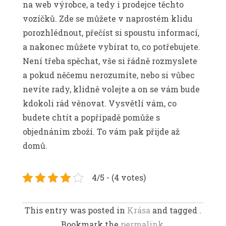
na web výrobce, a tedy i prodejce těchto
vozíčků. Zde se můžete v naprostém klidu
porozhlédnout, přečíst si spoustu informací,
a nakonec můžete vybírat to, co potřebujete.
Není třeba spěchat, vše si řádně rozmyslete
a pokud něčemu nerozumíte, nebo si vůbec
nevíte rady, klidně volejte a on se vám bude
kdokoli rád věnovat. Vysvětlí vám, co
budete chtít a popřípadě pomůže s
objednáním zboží. To vám pak přijde až
domů.
4/5 - (4 votes)
This entry was posted in
Krása
and tagged .
Bookmark the
permalink.