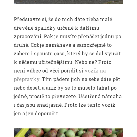
Představte si, že do nich dáte třeba malé
dřevěné špalíčky určené k dalšímu
zpracování. Pak je musíte přenášet jednu po
druhé. Což je namáhavé a samozřejmě to
zabere i spoustu času, který by se dal využít
k něčemu užitečnějšímu. Nebo ne? Proto
není vůbec od věci pořídit si
vozík na
přepravky
. Tím pádem jich na sebe dáte pět
nebo deset, a aniž by se to muselo tahat po
jedné, prostě to převezete. Ušetřená námaha
i čas jsou snad jasné. Proto lze tento vozík
jen a jen doporučit.