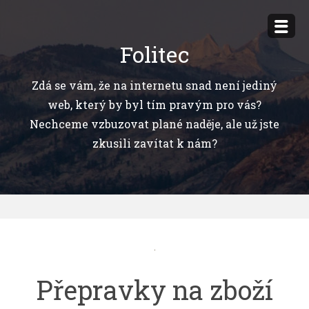
Přejít
k
Folitec
obsahu
webu
Zdá se vám, že na internetu snad není jediný
web, který by byl tím pravým pro vás?
Nechceme vzbuzovat plané naděje, ale už jste
zkusili zavítat k nám?
Přepravky na zboží