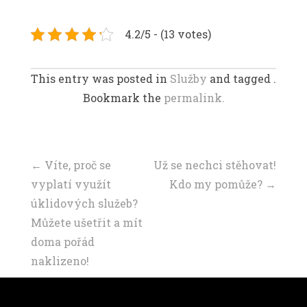
4.2/5 - (13 votes)
This entry was posted in
Služby
and tagged .
Bookmark the
permalink.
Navigace
←
Víte, proč se
Už se nechci stěhovat!
vyplatí využít
Kdo my pomůže?
→
příspěvku
úklidových služeb?
Můžete ušetřit a mít
doma pořád
naklizeno!