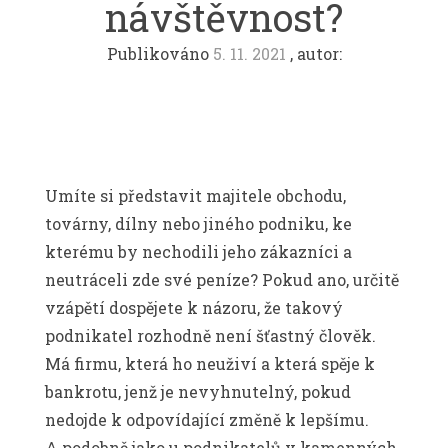
návštěvnost?
Publikováno
5. 11. 2021
, autor:
Umíte si představit majitele obchodu,
továrny, dílny nebo jiného podniku, ke
kterému by nechodili jeho zákazníci a
neutráceli zde své peníze? Pokud ano, určitě
vzápětí dospějete k názoru, že takový
podnikatel rozhodně není šťastný člověk.
Má firmu, která ho neuživí a která spěje k
bankrotu, jenž je nevyhnutelný, pokud
nedojde k odpovídající změně k lepšímu.
A podobně jako u podnikatelů v kamenných