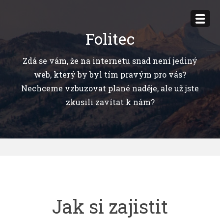
Přejít
k
Folitec
obsahu
webu
Zdá se vám, že na internetu snad není jediný
web, který by byl tím pravým pro vás?
Nechceme vzbuzovat plané naděje, ale už jste
zkusili zavítat k nám?
Jak si zajistit