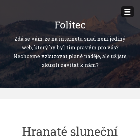
Přejít
k
Folitec
obsahu
webu
Zdá se vám, že na internetu snad není jediný
web, který by byl tím pravým pro vás?
Nechceme vzbuzovat plané naděje, ale už jste
zkusili zavítat k nám?
Hranaté sluneční