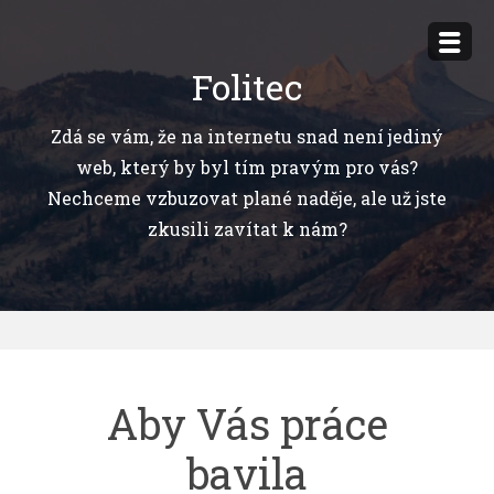
Přejít
k
Folitec
obsahu
webu
Zdá se vám, že na internetu snad není jediný
web, který by byl tím pravým pro vás?
Nechceme vzbuzovat plané naděje, ale už jste
zkusili zavítat k nám?
Aby Vás práce
bavila